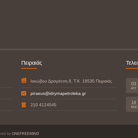
Πειραιάς
Τελε
Ιακώβου Δραγάτση 8, Τ.Κ. 18535 Πειραιάς
03
ΑΥΓ
piraeus@idrymapetroleka.gr
18
210 4124545
ΜΆΙ
ered by
ONEFREEMIND