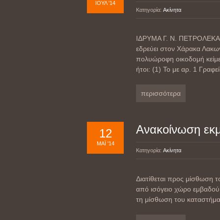
ΙΟΎΛ '14
Κατηγορία:
Ακίνητα
ΙΔΡΥΜΑ Γ. Ν. ΠΕΤΡΟΛΕΚΑ
εδρεύει στον Χάρακα Λακω
πολυώροφη οικοδομή κείμε
ήτοι: (1) Το με αρ. 1 Γραφε
περισσότερα
Ανακοίνωση εκ
12
ΜΆΙ '14
Κατηγορία:
Ακίνητα
Διατίθεται προς μίσθωση τ
από ισόγειο χώρο εμβαδού 
τη μίσθωση του καταστήματ