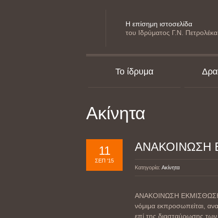
Η επίσημη ιστοσελίδα
του Ιδρύματος Γ.Ν. Πετρολέκα
Το ίδρυμα
Δρα
Ακίνητα
ΑΝΑΚΟΙΝΩΣΗ 
11
ΣΕΠ '15
Κατηγορία:
Ακίνητα
ΑΝΑΚΟΙΝΩΣΗ ΕΚΜΙΣΘΩΣΗΣ Α
νόμιμα εκπροσωπείται, αν
επί της διασταύρωσης των 