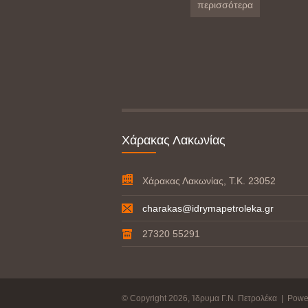
περισσότερα
Χάρακας Λακωνίας
Χάρακας Λακωνίας, Τ.Κ. 23052
charakas@idrymapetroleka.gr
27320 55291
© Copyright 2026, Ίδρυμα Γ.Ν. Πετρολέκα | Pow