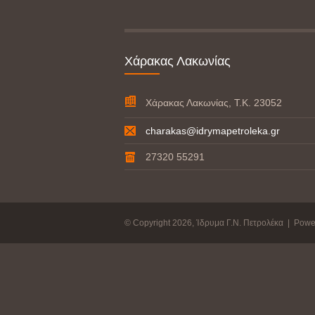
Χάρακας Λακωνίας
Χάρακας Λακωνίας, Τ.Κ. 23052
charakas@idrymapetroleka.gr
27320 55291
© Copyright 2026, Ίδρυμα Γ.Ν. Πετρολέκα | Pow