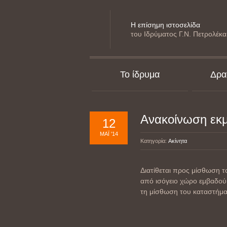
Η επίσημη ιστοσελίδα
του Ιδρύματος Γ.Ν. Πετρολέκα
Το ίδρυμα
Δρα
Ανακοίνωση εκ
12
ΜΆΙ '14
Κατηγορία:
Ακίνητα
Διατίθεται προς μίσθωση τ
από ισόγειο χώρο εμβαδού 
τη μίσθωση του καταστήματ