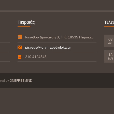
Πειραιάς
Τελε
Ιακώβου Δραγάτση 8, Τ.Κ. 18535 Πειραιάς
03
ΑΥΓ
piraeus@idrymapetroleka.gr
18
210 4124545
ΜΆΙ
ered by
ONEFREEMIND