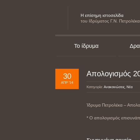
Η επίσημη ιστοσελίδα
του Ιδρύματος Γ.Ν. Πετρολέκα
Το ίδρυμα
Δρα
Απολογισμός 2
30
ΑΠΡ '14
Κατηγορία:
Ανακοινώσεις
,
Νέα
Ίδρυμα Πετρολέκα – Απολ
* Ο απολογισμός επισυνάπτ