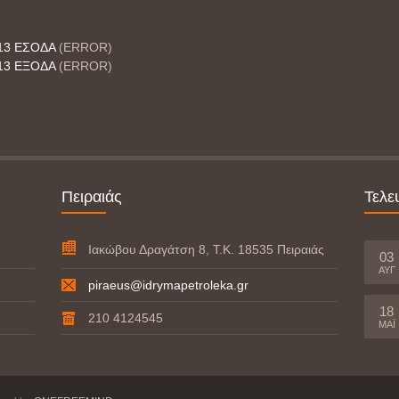
13 ΕΣΟΔΑ
(ERROR)
13 ΕΞΟΔΑ
(ERROR)
Πειραιάς
Τελε
Ιακώβου Δραγάτση 8, Τ.Κ. 18535 Πειραιάς
03
ΑΥΓ
piraeus@idrymapetroleka.gr
18
210 4124545
ΜΆΙ