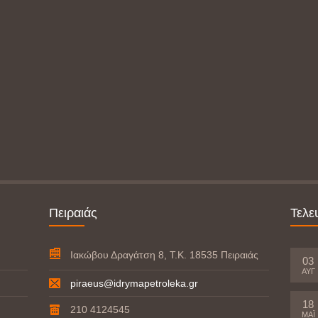
Πειραιάς
Τελε
Ιακώβου Δραγάτση 8, Τ.Κ. 18535 Πειραιάς
03
ΑΥΓ
piraeus@idrymapetroleka.gr
18
210 4124545
ΜΆΙ