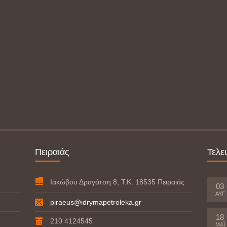
Πειραιάς
Τελε
Ιακώβου Δραγάτση 8, Τ.Κ. 18535 Πειραιάς
03
ΑΥΓ
piraeus@idrymapetroleka.gr
18
210 4124545
ΜΆΙ