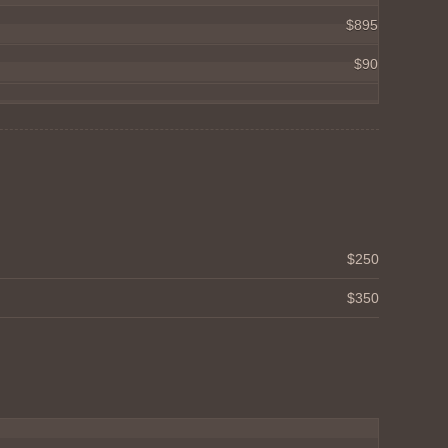
$895
$90
$250
$350