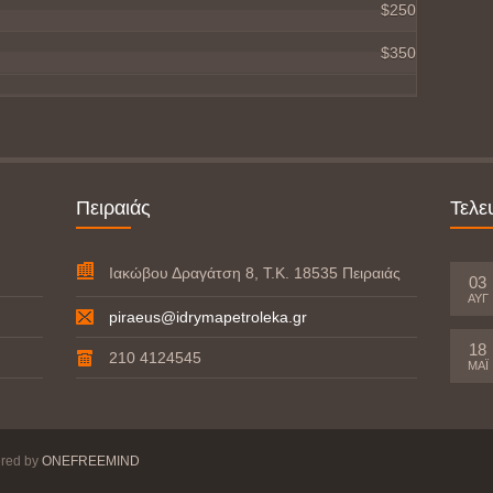
$250
$350
Πειραιάς
Τελε
Ιακώβου Δραγάτση 8, Τ.Κ. 18535 Πειραιάς
03
ΑΥΓ
piraeus@idrymapetroleka.gr
18
210 4124545
ΜΆΙ
ered by
ONEFREEMIND