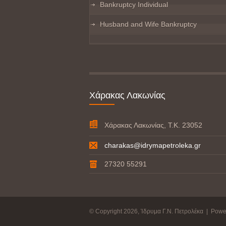
Bankruptcy Individual
Husband and Wife Bankruptcy
Χάρακας Λακωνίας
Χάρακας Λακωνίας, Τ.Κ. 23052
charakas@idrymapetroleka.gr
27320 55291
© Copyright 2026, Ίδρυμα Γ.Ν. Πετρολέκα | Pow