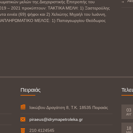
Ακ
ωματικών μελών της Διαχειριστικής Επιτροπής του
α 2019 – 2021 προκύπτουν: ΤΑΚΤΙΚΑ ΜΕΛΗ: 1) Ξαστερούλης
ντα εννέα (69) ψήφοι και 2) Χελιώτης Μιχαήλ του Ιωάννη,
. ΑΝΑΠΛΗΡΩΜΑΤΙΚΟ ΜΕΛΟΣ: 1) Παπαγεωργίου Θεόδωρος
Πειραιάς
Τελε
Ιακώβου Δραγάτση 8, Τ.Κ. 18535 Πειραιάς
03
ΑΥΓ
piraeus@idrymapetroleka.gr
18
210 4124545
ΜΆΙ