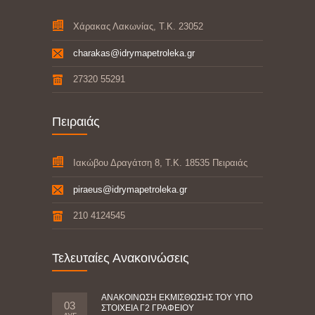
Χάρακας Λακωνίας, Τ.Κ. 23052
charakas@idrymapetroleka.gr
27320 55291
Πειραιάς
Ιακώβου Δραγάτση 8, Τ.Κ. 18535 Πειραιάς
piraeus@idrymapetroleka.gr
210 4124545
Τελευταίες Ανακοινώσεις
ΑΝΑΚΟΙΝΩΣΗ ΕΚΜΙΣΘΩΣΗΣ ΤΟΥ ΥΠΟ
03
ΣΤΟΙΧΕΙΑ Γ2 ΓΡΑΦΕΙΟΥ